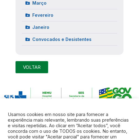
Março
Fevereiro
Janeiro
Convocados e Desistentes
VOLTAR
Usamos cookies em nosso site para fornecer a
experiência mais relevante, lembrando suas preferências
e visitas repetidas. Ao clicar em “Aceitar todos”, você
concorda com o uso de TODOS os cookies. No entanto,
você pode visitar "Aceitar parcial" para fornecer um
Endereço:
Rua R7 S/N, Setor Coimbra | Goiânia – Goiás | CEP: