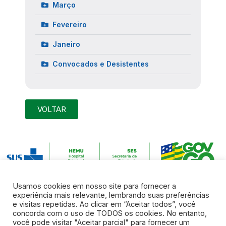
Março
Fevereiro
Janeiro
Convocados e Desistentes
VOLTAR
Usamos cookies em nosso site para fornecer a
experiência mais relevante, lembrando suas preferências
e visitas repetidas. Ao clicar em “Aceitar todos”, você
concorda com o uso de TODOS os cookies. No entanto,
você pode visitar "Aceitar parcial" para fornecer um
Endereço:
Rua R7 S/N, Setor Coimbra | Goiânia – Goiás | CEP: