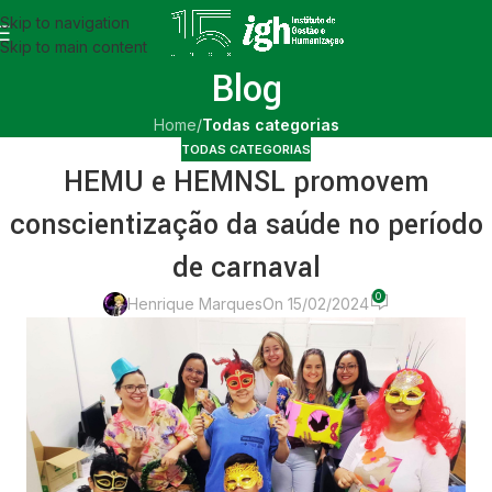
Skip to navigation
Skip to main content
Blog
Home
/
Todas categorias
TODAS CATEGORIAS
HEMU e HEMNSL promovem
conscientização da saúde no período
de carnaval
0
Henrique Marques
On 15/02/2024