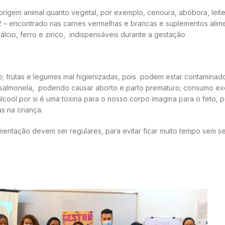
origem animal quanto vegetal, por exemplo, cenoura, abóbora, leite,
B12 – encontrado nas carnes vermelhas e brancas e suplementos ali
cálcio, ferro e zinco, indispensáveis durante a gestação
do; frutas e legumes mal higienizadas, pois podem estar contaminad
 e salmonela, podendo causar aborto e parto prematuro; consumo e
cool por si é uma toxina para o nosso corpo imagina para o feto, 
s na criança.
mentação devem ser regulares, para evitar ficar muito tempo sem se 