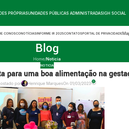
DES PRÓPRIAS
UNIDADES PÚBLICAS ADMINISTRADAS
IGH SOCIAL
Map
HE CONOSCO
NOTÍCIAS
INFORME IR 2025
CONTATOS
PORTAL DE PRIVACIDADE
Blog
Home
/
Noticia
NOTICIA
a para uma boa alimentação na gesta
0
ostado por
Henrique Marques
On 01/03/2023