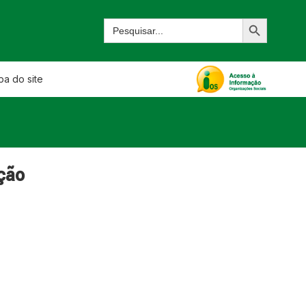
a do site
ção