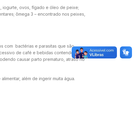
 iogurte, ovos, fígado e óleo de peixe;
mentares; ômega 3 – encontrado nos peixes,
os com bactérias e parasitas que são
xcessivo de café e bebidas contendo cafeína,
podendo causar parto prematuro, atraso no
alimentar, além de ingerir muita água.