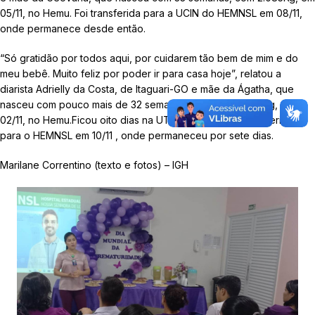
05/11, no Hemu. Foi transferida para a UCIN do HEMNSL em 08/11,
onde permanece desde então.
“Só gratidão por todos aqui, por cuidarem tão bem de mim e do
meu bebê. Muito feliz por poder ir para casa hoje”, relatou a
diarista Adrielly da Costa, de Itaguari-GO e mãe da Ágatha, que
nasceu com pouco mais de 32 semanas, pesando 1.900 Kg, em
02/11, no Hemu.Ficou oito dias na UTI Neonatal e foi transferida
para o HEMNSL em 10/11 , onde permaneceu por sete dias.
Marilane Correntino (texto e fotos) – IGH