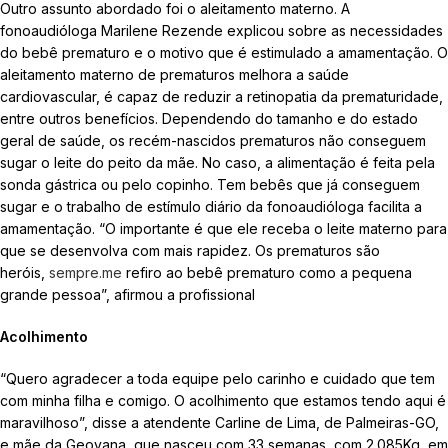
Outro assunto abordado foi o aleitamento materno. A
fonoaudióloga Marilene Rezende explicou sobre as necessidades
do bebê prematuro e o motivo que é estimulado a amamentação. O
aleitamento materno de prematuros melhora a saúde
cardiovascular, é capaz de reduzir a retinopatia da prematuridade,
entre outros benefícios. Dependendo do tamanho e do estado
geral de saúde, os recém-nascidos prematuros não conseguem
sugar o leite do peito da mãe. No caso, a alimentação é feita pela
sonda gástrica ou pelo copinho. Tem bebês que já conseguem
sugar e o trabalho de estímulo diário da fonoaudióloga facilita a
amamentação. “O importante é que ele receba o leite materno para
que se desenvolva com mais rapidez. Os prematuros são
heróis,
sempre.me
refiro ao bebê prematuro como a pequena
grande pessoa”, afirmou a profissional
Acolhimento
“Quero agradecer a toda equipe pelo carinho e cuidado que tem
com minha filha e comigo. O acolhimento que estamos tendo aqui é
maravilhoso”, disse a atendente Carline de Lima, de Palmeiras-GO,
e mãe da Geovana, que nasceu com 33 semanas, com 2.085Kg, em