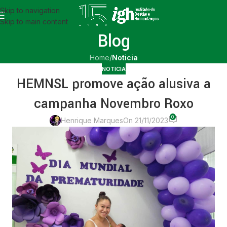
Skip to navigation
Skip to main content
Blog
Home
/
Noticia
NOTICIA
HEMNSL promove ação alusiva a
campanha Novembro Roxo
0
Henrique Marques
On 21/11/2023