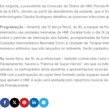
Em seguida, a presidente da Comissão de Óbitos do HMI, Priscila 
é de 6,58%, devido ao perfil de atendimento da unidade, que é fo
infectologista Cláudia Rodrigues detalhou as possíveis infecçõe
Programação
– Amanhã, dia 13 (terça-feira), às 9h, a equipe da 
internados nas unidades neonatais do HMI. Durante todo o dia 14 (q
sobre o período de internação dos bebês, acompanhadas de fotos. 
Cuidados Intermediários Neonatal (Ucin) e Unidade de Terapia In
inúmeros estímulos que são lançados no ambiente. Serão pautados os 
Na sexta-feira, dia 16, as profissionais – também conhecidas como
Paralelamente, haverá a “Fábrica de Super-Heróis”, em que os beb
semana, os participantes ainda assistirão a apresentações musicais
HMI com a participação do super-time formado pelas equipes assis
que apoiam o HMI. A ação será animada pelo repertório musical da 
da Prematuridade.