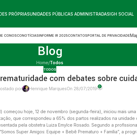
DES PRÓPRIAS
UNIDADES PÚBLICAS ADMINISTRADAS
IGH SOCIAL
Map
HE CONOSCO
NOTÍCIAS
INFORME IR 2025
CONTATOS
PORTAL DE PRIVACIDADE
Blog
Home
/
Todos
TODOS
Prematuridade com debates sobre cui
0
ostado por
Henrique Marques
On 28/07/2019
HMI) começou hoje, 12 de novembro (segunda-feira), iniciou mais u
tação, que correspondeu a 65% dos partos realizados na unidade d
entada pela obstetra Luiza Emylce Rosado. Segundo a profissional
ca “Somos Super Amigos: Equipe + Bebê Prematuro + Família”, a pr