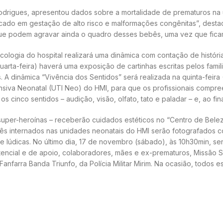
Rodrigues, apresentou dados sobre a mortalidade de prematuros na 
cado em gestação de alto risco e malformações congênitas”, destac
s que podem agravar ainda o quadro desses bebês, uma vez que fic
Psicologia do hospital realizará uma dinâmica com contação de hist
uarta-feira) haverá uma exposição de cartinhas escritas pelos famil
A dinâmica “Vivência dos Sentidos” será realizada na quinta-feira
tensiva Neonatal (UTI Neo) do HMI, para que os profissionais com
cinco sentidos – audição, visão, olfato, tato e paladar – e, ao fina
 super-heroínas – receberão cuidados estéticos no “Centro de Belez
ês internados nas unidades neonatais do HMI serão fotografados c
 e lúdicas. No último dia, 17 de novembro (sábado), às 10h30min, s
tencial e de apoio, colaboradores, mães e ex-prematuros, Missão 
Fanfarra Banda Triunfo, da Polícia Militar Mirim. Na ocasião, todo