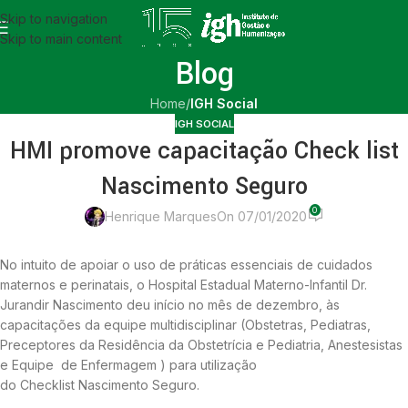
Skip to navigation
Skip to main content
Blog
Home
/
IGH Social
IGH SOCIAL
HMI promove capacitação Check list
Nascimento Seguro
0
Henrique Marques
On 07/01/2020
No intuito de apoiar o uso de práticas essenciais de cuidados
maternos e perinatais, o Hospital Estadual Materno-Infantil Dr.
Jurandir Nascimento deu início no mês de dezembro, às
capacitações da equipe multidisciplinar (Obstetras, Pediatras,
Preceptores da Residência da Obstetrícia e Pediatria, Anestesistas
e Equipe de Enfermagem ) para utilização
do Checklist Nascimento Seguro.