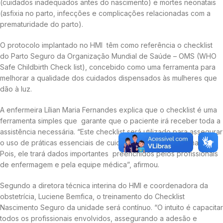
(cuidados inadequados antes do nascimento) e mortes neonatais
(asfixia no parto, infecções e complicações relacionadas com a
prematuridade do parto).
O protocolo implantado no HMI têm como referência o checklist
do Parto Seguro da Organização Mundial de Saúde – OMS (WHO
Safe Childbirth Check list), concebido como uma ferramenta para
melhorar a qualidade dos cuidados dispensados às mulheres que
dão à luz.
A enfermeira Lílian Maria Fernandes explica que o checklist é uma
ferramenta simples que garante que o paciente irá receber toda a
assistência necessária. “Este checklist será utilizado para assegurar
o uso de práticas essenciais de cuidados maternos e perinatais.
Pois, ele trará dados importantes preenchidos pelos profissionais
de enfermagem e pela equipe médica”, afirmou.
Segundo a diretora técnica interina do HMI e coordenadora da
obstetrícia, Luciene Bemfica, o treinamento do Checklist
Nascimento Seguro da unidade será contínuo. “O intuito é capacitar
todos os profissionais envolvidos, assegurando a adesão e