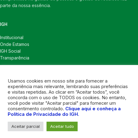
parte da nossa essência.
IGH
Institucional
Onde Estamos
IGH Social
Transparência
LINKS ÚTEIS
Usamos cookies em nosso site para fornecer a
Notícias
experiência mais relevante, lembrando suas preferências
Política de Privacidade
e visitas repetidas. Ao clicar em “Aceitar todos”, você
concorda com o uso de TODOS os cookies. No entanto,
CONTATOS
você pode visitar "Aceitar parcial" para fornecer um
consentimento controlado.
Clique aqui e conheça a
Política de Privacidade do IGH.
Contatos
Contatos para imprensa
Aceitar parcial
Aceitar tudo
Nosso instagram
2021 DESENVOLVIDO POR
LY CONSULT
. Todos os direitos reservados.