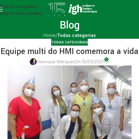
Skip to navigation
Skip to main content
Blog
Home
/
Todas categorias
TODAS CATEGORIAS
Equipe multi do HMI comemora a vida
0
Henrique Marques
On 15/03/2021