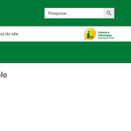
a do site
lo