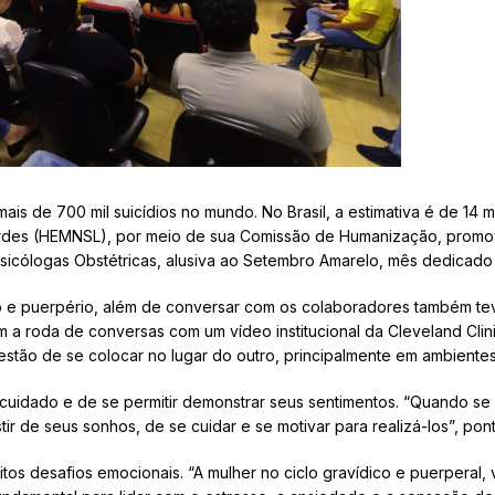
 de 700 mil suicídios no mundo. No Brasil, a estimativa é de 14 mi
urdes (HEMNSL), por meio de sua Comissão de Humanização, promov
icólogas Obstétricas, alusiva ao Setembro Amarelo, mês dedicado 
arto e puerpério, além de conversar com os colaboradores também 
am a roda de conversas com um vídeo institucional da Cleveland Clin
estão de se colocar no lugar do outro, principalmente em ambientes
ocuidado e de se permitir demonstrar seus sentimentos. “Quando se
tir de seus sonhos, de se cuidar e se motivar para realizá-los”, po
s desafios emocionais. “A mulher no ciclo gravídico e puerperal, 