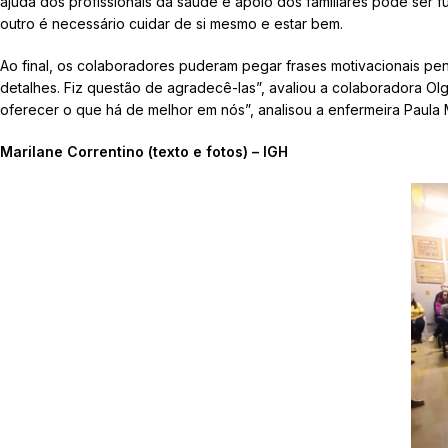
ajuda dos profissionais da saúde e apoio dos familiares pode ser f
outro é necessário cuidar de si mesmo e estar bem.
Ao final, os colaboradores puderam pegar frases motivacionais pen
detalhes. Fiz questão de agradecê-las”, avaliou a colaboradora O
oferecer o que há de melhor em nós”, analisou a enfermeira Paula 
Marilane Correntino (texto e fotos) – IGH