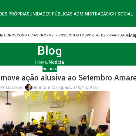
DES PRÓPRIAS
UNIDADES PÚBLICAS ADMINISTRADAS
IGH SOCIAL
Map
HE CONOSCO
NOTÍCIAS
INFORME IR 2025
CONTATOS
PORTAL DE PRIVACIDADE
Blog
Home
/
Noticia
NOTICIA
ove ação alusiva ao Setembro Amare
Postado por
Henrique Marques
On 05/10/2023