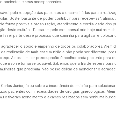
 as pacientes e seus acompanhantes.
nsável pela recepção das pacientes e encaminhá-las para a realiza
quilas. Gostei bastante de poder contribuir para recebê-las”, afirma.
am de forma positiva a organização, atendimento e cordialidade dos p
ão deste mutirão. “Passaram pelo meu consultório hoje muitas mulh
e fazer parte desse processo que caminha para agilizar e colocar u
 de agradecer o apoio e empenho de todos os colaboradores. Além 
 da realização de mais esse mutirão e não podia ser diferente, p
reço. A nossa maior preocupação é acolher cada paciente para que 
 que isso se tornasse possível. Sabemos que a fila de espera para 
s mulheres que precisam. Não posso deixar de mencionar e agradec
io Carlos Júnior, falou sobre a importância do mutirão para soluci
crutou pacientes com necessidades de cirurgias ginecológicas. Alé
mu e tiveram atendimento e exames realizados sem nenhuma burocr