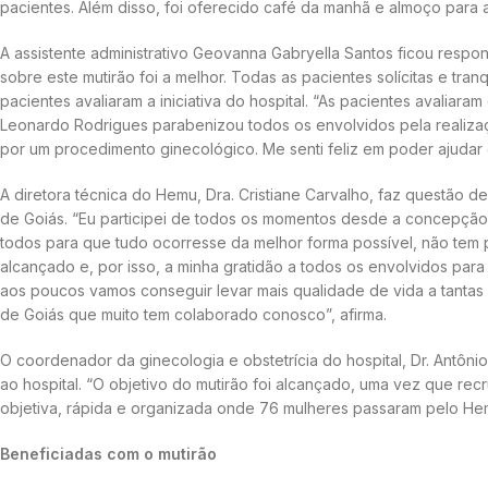
pacientes. Além disso, foi oferecido café da manhã e almoço para
A assistente administrativo Geovanna Gabryella Santos ficou respo
sobre este mutirão foi a melhor. Todas as pacientes solícitas e tran
pacientes avaliaram a iniciativa do hospital. “As pacientes avaliar
Leonardo Rodrigues parabenizou todos os envolvidos pela realizaç
por um procedimento ginecológico. Me senti feliz em poder ajudar 
A diretora técnica do Hemu, Dra. Cristiane Carvalho, faz questão
de Goiás. “Eu participei de todos os momentos desde a concepção
todos para que tudo ocorresse da melhor forma possível, não tem p
alcançado e, por isso, a minha gratidão a todos os envolvidos para
aos poucos vamos conseguir levar mais qualidade de vida a tanta
de Goiás que muito tem colaborado conosco”, afirma.
O coordenador da ginecologia e obstetrícia do hospital, Dr. Antôn
ao hospital. “O objetivo do mutirão foi alcançado, uma vez que re
objetiva, rápida e organizada onde 76 mulheres passaram pelo He
Beneficiadas com o mutirão