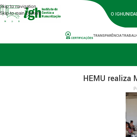
Skip to navigation
Skip to main content
O IGH
UNIDA
TRANSPARÊNCIA
TRABAL
HEMU realiza M
P