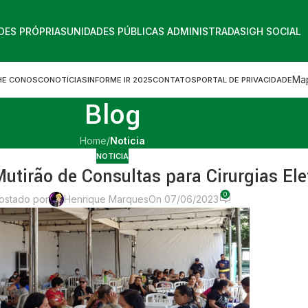
DES PRÓPRIAS
UNIDADES PÚBLICAS ADMINISTRADAS
IGH SOCIAL
Map
HE CONOSCO
NOTÍCIAS
INFORME IR 2025
CONTATOS
PORTAL DE PRIVACIDADE
Blog
Home
/
Noticia
NOTICIA
utirão de Consultas para Cirurgias Ele
0
ostado por
Henrique Marques
On 07/06/2023