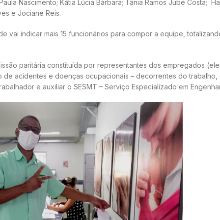
aula Nascimento; Kátia Lúcia Bárbara; Tânia Ramos Jubé Costa; Habs
es e Jociane Reis.
de vai indicar mais 15 funcionários para compor a equipe, totalizan
ssão paritária constituída por representantes dos empregados (ele
o de acidentes e doenças ocupacionais – decorrentes do trabalho
rabalhador e auxiliar o SESMT – Serviço Especializado em Engenha