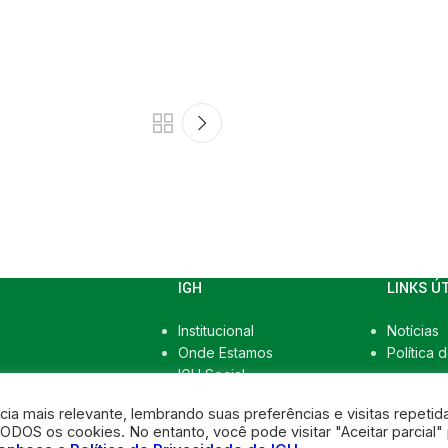
IGH
LINKS Ú
Institucional
Notícias
Onde Estamos
Política 
IGH Social
Transparência
a mais relevante, lembrando suas preferências e visitas repetid
ODOS os cookies. No entanto, você pode visitar "Aceitar parcial"