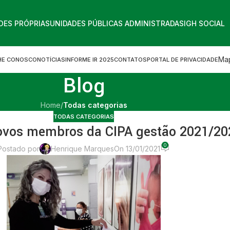
DES PRÓPRIAS
UNIDADES PÚBLICAS ADMINISTRADAS
IGH SOCIAL
Map
HE CONOSCO
NOTÍCIAS
INFORME IR 2025
CONTATOS
PORTAL DE PRIVACIDADE
Blog
Home
/
Todas categorias
TODAS CATEGORIAS
ovos membros da CIPA gestão 2021/20
0
Postado por
Henrique Marques
On 13/01/2021