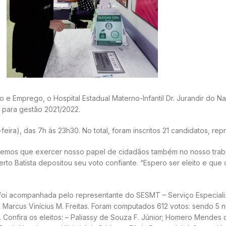
e Emprego, o Hospital Estadual Materno-Infantil Dr. Jurandir do N
 para gestão 2021/2022.
feira), das 7h às 23h30. No total, foram inscritos 21 candidatos, re
 “Temos que exercer nosso papel de cidadãos também no nosso trab
berto Batista depositou seu voto confiante. “Espero ser eleito e q
 e foi acompanhada pelo representante do SESMT – Serviço Especia
Marcus Vinícius M. Freitas. Foram computados 612 votos: sendo 5 nu
s. Confira os eleitos: – Paliassy de Souza F. Júnior; Homero Mendes d