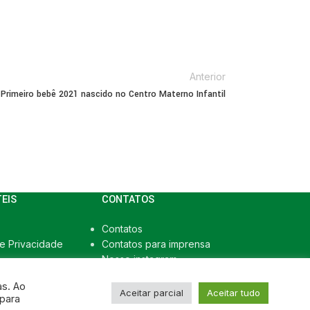
Anterior
Primeiro bebê 2021 nascido no Centro Materno Infantil
TEIS
CONTATOS
Contatos
de Privacidade
Contatos para imprensa
Nosso instagram
as. Ao
Aceitar parcial
Aceitar tudo
 para