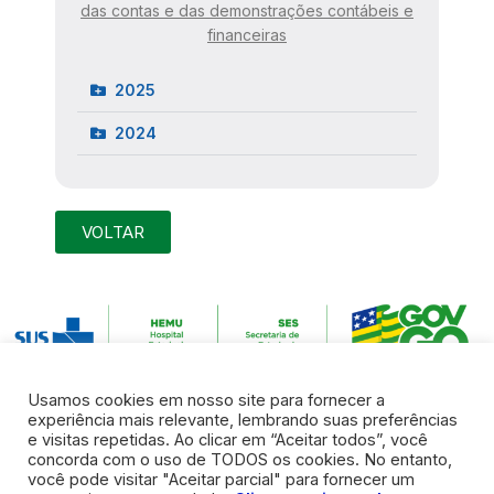
das contas e das demonstrações contábeis e
financeiras
2025
2024
VOLTAR
Usamos cookies em nosso site para fornecer a
experiência mais relevante, lembrando suas preferências
e visitas repetidas. Ao clicar em “Aceitar todos”, você
concorda com o uso de TODOS os cookies. No entanto,
você pode visitar "Aceitar parcial" para fornecer um
Endereço:
Rua R7 S/N, Setor Coimbra | Goiânia – Goiás | CEP: