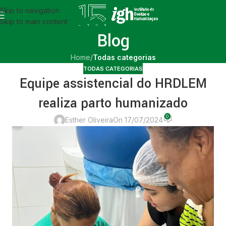
Skip to navigation
Skip to main content
Blog
Home
/
Todas categorias
TODAS CATEGORIAS
Equipe assistencial do HRDLEM
realiza parto humanizado
0
Esther Oliveira
On 17/07/2024