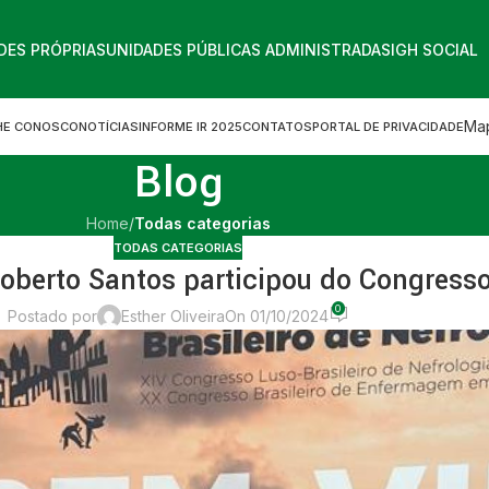
DES PRÓPRIAS
UNIDADES PÚBLICAS ADMINISTRADAS
IGH SOCIAL
Map
HE CONOSCO
NOTÍCIAS
INFORME IR 2025
CONTATOS
PORTAL DE PRIVACIDADE
Blog
Home
/
Todas categorias
TODAS CATEGORIAS
oberto Santos participou do Congresso 
0
Postado por
Esther Oliveira
On 01/10/2024