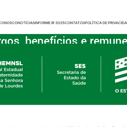
 CONOSCO
NOTÍCIAS
INFORME IR 2025
CONTATOS
POLÍTICA DE PRIVACID
rgos, benefícios e remun
ome
/
Plano de cargos, benefícios e remuneração