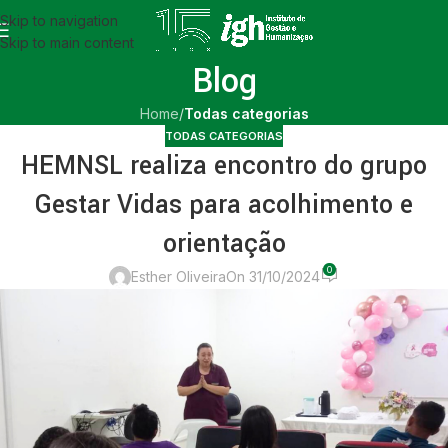
Skip to navigation
Skip to main content
Blog
Home
/
Todas categorias
TODAS CATEGORIAS
HEMNSL realiza encontro do grupo
Gestar Vidas para acolhimento e
orientação
0
Esther Oliveira
On 31/10/2024