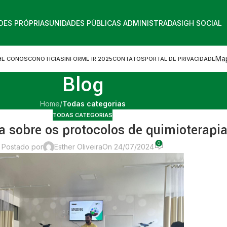
DES PRÓPRIAS
UNIDADES PÚBLICAS ADMINISTRADAS
IGH SOCIAL
Map
HE CONOSCO
NOTÍCIAS
INFORME IR 2025
CONTATOS
PORTAL DE PRIVACIDADE
Blog
Home
/
Todas categorias
TODAS CATEGORIAS
a sobre os protocolos de quimioterapi
0
Postado por
Esther Oliveira
On 24/07/2024