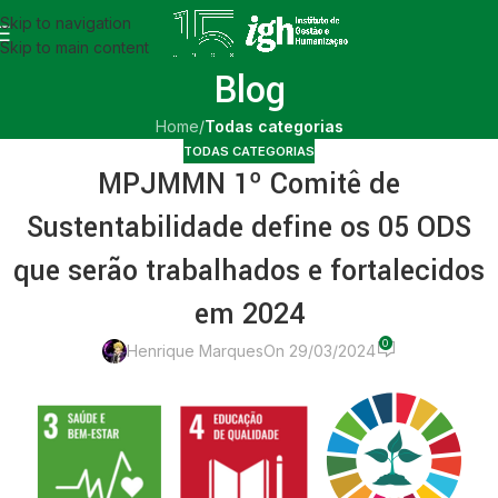
Skip to navigation
Skip to main content
Blog
Home
/
Todas categorias
TODAS CATEGORIAS
MPJMMN 1º Comitê de
Sustentabilidade define os 05 ODS
que serão trabalhados e fortalecidos
em 2024
0
Henrique Marques
On 29/03/2024