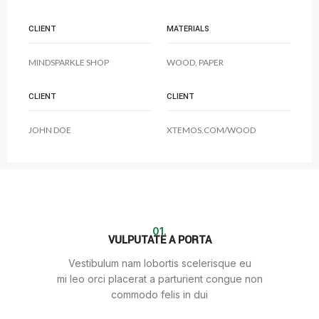
CLIENT
MATERIALS
MINDSPARKLE SHOP
WOOD, PAPER
CLIENT
CLIENT
JOHN DOE
XTEMOS.COM/WOOD
01.
VULPUTATE A PORTA
Vestibulum nam lobortis scelerisque eu
mi leo orci placerat a parturient congue non
commodo felis in dui