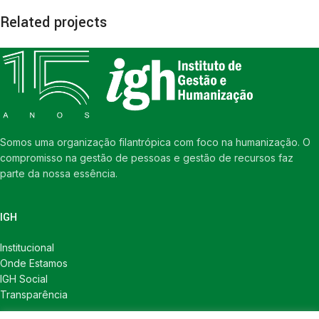
Related projects
Rhoncus quisque sollicitudin
Decor
Somos uma organização filantrópica com foco na humanização. O
compromisso na gestão de pessoas e gestão de recursos faz
parte da nossa essência.
IGH
Institucional
Onde Estamos
IGH Social
Transparência