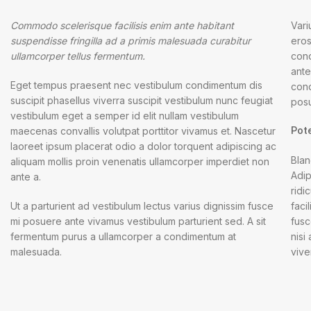
Commodo scelerisque facilisis enim ante habitant
Vari
suspendisse fringilla ad a primis malesuada curabitur
eros
ullamcorper tellus fermentum.
cond
ante
Eget tempus praesent nec vestibulum condimentum dis
cond
suscipit phasellus viverra suscipit vestibulum nunc feugiat
posu
vestibulum eget a semper id elit nullam vestibulum
Pot
maecenas convallis volutpat porttitor vivamus et. Nascetur
laoreet ipsum placerat odio a dolor torquent adipiscing ac
Blan
aliquam mollis proin venenatis ullamcorper imperdiet non
Adip
ante a.
ridi
Ut a parturient ad vestibulum lectus varius dignissim fusce
faci
mi posuere ante vivamus vestibulum parturient sed. A sit
fusc
fermentum purus a ullamcorper a condimentum at
nisi
malesuada.
vive