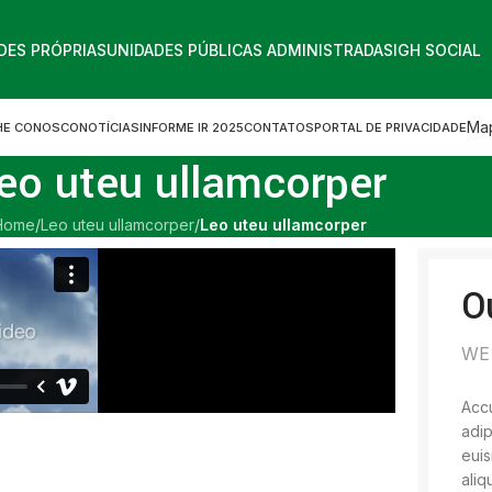
DES PRÓPRIAS
UNIDADES PÚBLICAS ADMINISTRADAS
IGH SOCIAL
Map
HE CONOSCO
NOTÍCIAS
INFORME IR 2025
CONTATOS
PORTAL DE PRIVACIDADE
eo uteu ullamcorper
Home
/
Leo uteu ullamcorper
/
Leo uteu ullamcorper
O
WE
Accu
adip
euis
aliq