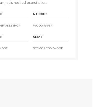
am, quis nostrud exerci tation.
NT
MATERIALS
DSPARKLE SHOP
WOOD, PAPER
NT
CLIENT
N DOE
XTEMOS.COM/WOOD