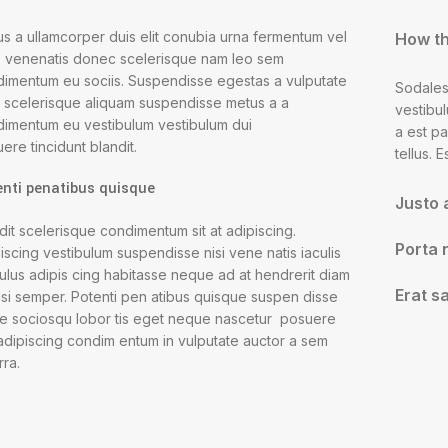
us a ullamcorper duis elit conubia urna fermentum vel
How th
 venenatis donec scelerisque nam leo sem
imentum eu sociis. Suspendisse egestas a vulputate
Sodales
 scelerisque aliquam suspendisse metus a a
vestibu
imentum eu vestibulum vestibulum dui
a est p
ere tincidunt blandit.
tellus. 
enti penatibus quisque
Justo 
dit scelerisque condimentum sit at adipiscing.
Porta 
iscing vestibulum suspendisse nisi vene natis iaculis
culus adipis cing habitasse neque ad at hendrerit diam
Erat s
lisi semper. Potenti pen atibus quisque suspen disse
e sociosqu lobor tis eget neque nascetur posuere
 adipiscing condim entum in vulputate auctor a sem
rra.