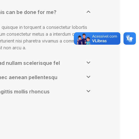
is can be done for me?
 quisque in torquent a consectetur lobortis
lum consectetur metus a a interdum odio orci
arturient nisi pharetra vivamus a commodo
Est non arcu a.
ad nullam scelerisque fel
nec aenean pellentesqu
agittis mollis rhoncus