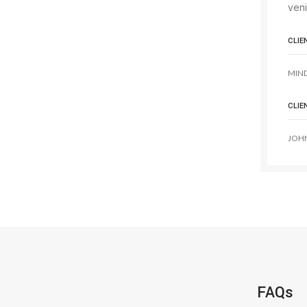
veni
CLIE
MIN
CLIE
JOH
FAQs