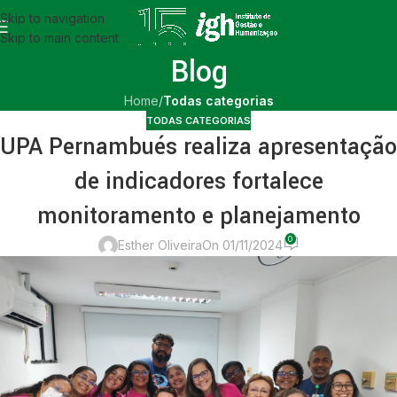
Skip to navigation
Skip to main content
Blog
Home
/
Todas categorias
TODAS CATEGORIAS
UPA Pernambués realiza apresentação
de indicadores fortalece
monitoramento e planejamento
0
Esther Oliveira
On 01/11/2024