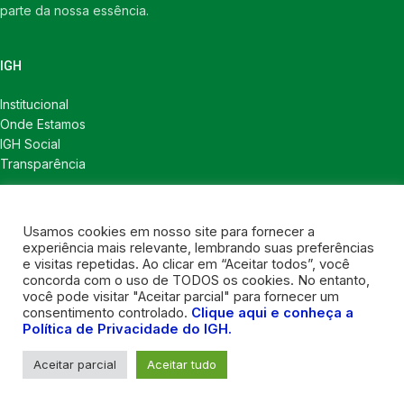
parte da nossa essência.
IGH
Institucional
Onde Estamos
IGH Social
Transparência
LINKS ÚTEIS
Usamos cookies em nosso site para fornecer a
Notícias
experiência mais relevante, lembrando suas preferências
Política de Privacidade
e visitas repetidas. Ao clicar em “Aceitar todos”, você
concorda com o uso de TODOS os cookies. No entanto,
CONTATOS
você pode visitar "Aceitar parcial" para fornecer um
consentimento controlado.
Clique aqui e conheça a
Política de Privacidade do IGH.
Contatos
Contatos para imprensa
Aceitar parcial
Aceitar tudo
Nosso instagram
2021 DESENVOLVIDO POR
LY CONSULT
. Todos os direitos reservados.