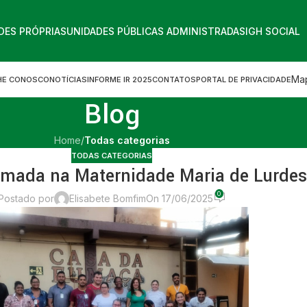
DES PRÓPRIAS
UNIDADES PÚBLICAS ADMINISTRADAS
IGH SOCIAL
Map
HE CONOSCO
NOTÍCIAS
INFORME IR 2025
CONTATOS
PORTAL DE PRIVACIDADE
Blog
Home
/
Todas categorias
TODAS CATEGORIAS
ormada na Maternidade Maria de Lurdes
0
Postado por
Elisabete Bomfim
On 17/06/2025