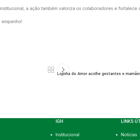
stitucional, a ação também valoriza os colaboradores e fortalece
e empenho!
Lojinha do Amor acolhe gestantes e mamães
IGH
LINKS Ú
Institucional
Notícias