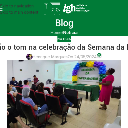
Skip to navigation
Skip to main content
Blog
Home
/
Noticia
NOTICIA
dão o tom na celebração da Semana 
0
Henrique Marques
On 24/05/2024