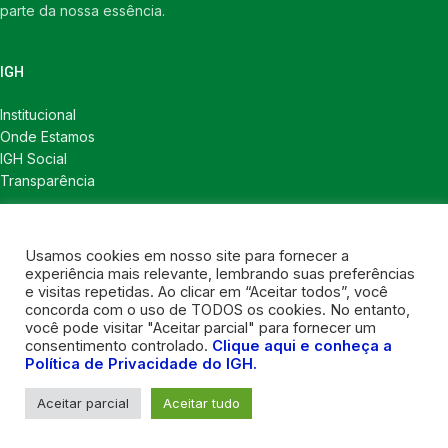
parte da nossa essência.
IGH
Institucional
Onde Estamos
IGH Social
Transparência
LINKS ÚTEIS
Usamos cookies em nosso site para fornecer a
Notícias
experiência mais relevante, lembrando suas preferências
Política de Privacidade
e visitas repetidas. Ao clicar em “Aceitar todos”, você
concorda com o uso de TODOS os cookies. No entanto,
CONTATOS
você pode visitar "Aceitar parcial" para fornecer um
consentimento controlado.
Clique aqui e conheça a
Política de Privacidade do IGH.
Contatos
Contatos para imprensa
Aceitar parcial
Aceitar tudo
Nosso instagram
2021 DESENVOLVIDO POR
LY CONSULT
. Todos os direitos reservados.