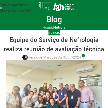
Skip to navigation
Skip to main content
Blog
Home
/
Noticia
NOTICIA
Equipe do Serviço de Nefrologia
realiza reunião de avaliação técnica
0
Henrique Marques
On 10/07/2024