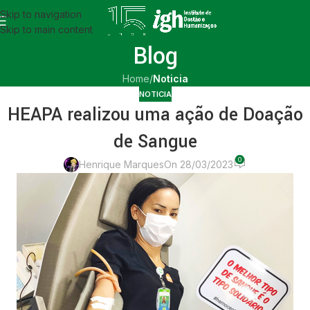
Skip to navigation
Skip to main content
Blog
Home
/
Noticia
NOTICIA
HEAPA realizou uma ação de Doação
de Sangue
0
Henrique Marques
On 28/03/2023