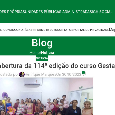
DES PRÓPRIAS
UNIDADES PÚBLICAS ADMINISTRADAS
IGH SOCIAL
Map
HE CONOSCO
NOTÍCIAS
INFORME IR 2025
CONTATOS
PORTAL DE PRIVACIDADE
Blog
Home
/
Noticia
NOTICIA
bertura da 114ª edição do curso Gesta
0
ostado por
Henrique Marques
On 30/10/2023