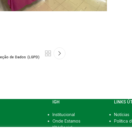
oteção de Dados (LGPD)
IGH
LINKS Ú
Institucional
Notícias
Onde Estamos
Política 
IGH Social