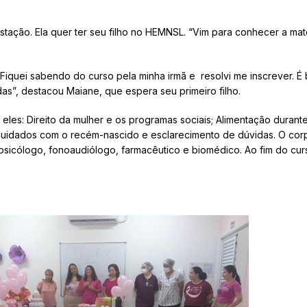
stação. Ela quer ter seu filho no HEMNSL. “Vim para conhecer a mat
Fiquei sabendo do curso pela minha irmã e resolvi me inscrever. 
as”, destacou Maiane, que espera seu primeiro filho.
eles: Direito da mulher e os programas sociais; Alimentação durant
o; Cuidados com o recém-nascido e esclarecimento de dúvidas. O co
al, psicólogo, fonoaudiólogo, farmacêutico e biomédico. Ao fim do cu