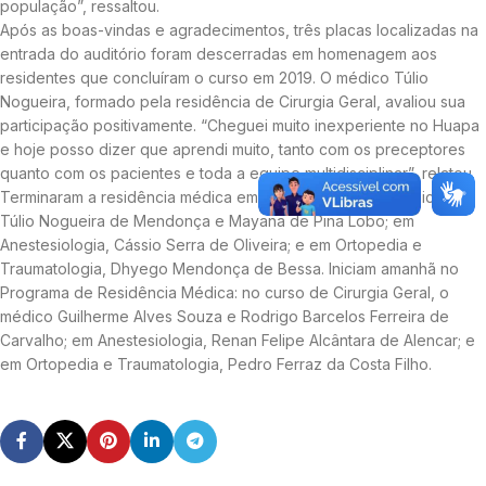
população”, ressaltou.
Após as boas-vindas e agradecimentos, três placas localizadas na
entrada do auditório foram descerradas em homenagem aos
residentes que concluíram o curso em 2019. O médico Túlio
Nogueira, formado pela residência de Cirurgia Geral, avaliou sua
participação positivamente. “Cheguei muito inexperiente no Huapa
e hoje posso dizer que aprendi muito, tanto com os preceptores
quanto com os pacientes e toda a equipe multidisciplinar”, relatou.
Terminaram a residência médica em Cirurgia Geral, os médicos
Túlio Nogueira de Mendonça e Mayana de Pina Lobo; em
Anestesiologia, Cássio Serra de Oliveira; e em Ortopedia e
Traumatologia, Dhyego Mendonça de Bessa. Iniciam amanhã no
Programa de Residência Médica: no curso de Cirurgia Geral, o
médico Guilherme Alves Souza e Rodrigo Barcelos Ferreira de
Carvalho; em Anestesiologia, Renan Felipe Alcântara de Alencar; e
em Ortopedia e Traumatologia, Pedro Ferraz da Costa Filho.