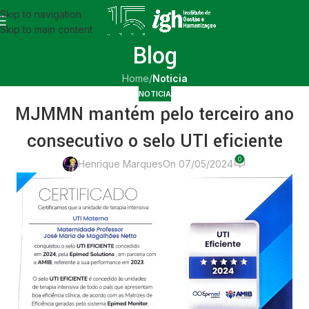
Skip to navigation
Skip to main content
Blog
Home
/
Noticia
NOTICIA
MJMMN mantém pelo terceiro ano
consecutivo o selo UTI eficiente
0
Henrique Marques
On 07/05/2024