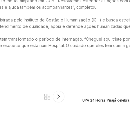
sso ele foi ampliado em 2018. “Resolvemos estender as ações com 
ntes e ajuda também os acompanhantes”, completou.
strada pelo Instituto de Gestão e Humanização (IGH) e busca estre
 atendimento de qualidade, apoia e defende ações humanizadas que 
 tem transformado o período de internação. “Cheguei aqui triste por
té esquece que está num Hospital. O cuidado que eles têm com a g
UPA 24 Horas Pirajá celebr