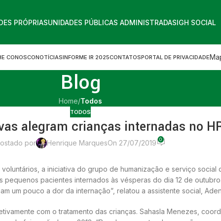
DES PRÓPRIAS
UNIDADES PÚBLICAS ADMINISTRADAS
IGH SOCIAL
Map
HE CONOSCO
NOTÍCIAS
INFORME IR 2025
CONTATOS
PORTAL DE PRIVACIDADE
Blog
Home
/
Todos
TODOS
tivas alegram crianças internadas no 
0
ostado por
Henrique Marques
On 27/07/2019
 voluntários, a iniciativa do grupo de humanização e serviço socia
os pequenos pacientes internados às vésperas do dia 12 de outubro
am um pouco a dor da internação”, relatou a assistente social, Aden
etivamente com o tratamento das crianças. Sahasla Menezes, coor