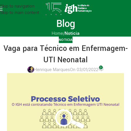
Skip to navigation
Skip to main content
Blog
Home
/
Noticia
NOTICIA
Vaga para Técnico em Enfermagem-
UTI Neonatal
0
Henrique Marques
On 03/01/2022