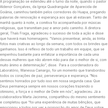
A programação se estendeu até o turno da noite, quando o pastor
Aldenor Gonçalves, da Igreja Quadrangular de Aparecida de
Goiânia, caminhou também pelos corredores do Huapa, pregando
palavras de renovação e esperança aos que ali estavam. Tanto de
manhã quanto à noite, a comitiva foi acompanhada por músicas
religiosas, que transmitiam paz e amor pelo caminho. A diretora
geral, Thaís Fraga, agradeceu o sucesso de toda a ação e disse
que haverá mais homenagens. “Vamos presentear, ainda, as trinta
fotos mais criativas ao longo da semana, com todos os brindes que
ganhamos. Isso é reflexo de todo um trabalho em equipe, que se
empenhou bastante para enfatizar a importância de cada uma
dessas mulheres que não abrem mão para dar o melhor de si, com
muito ânimo e determinação”, disse. Para a coordenadora do
Laboratório, Wanessa Camargo, foi um momento que transbordou
todos os corações de paz, perseverança e esperança. “Nos
sentimos honrados por tudo isso em nossa segunda casa. Que
Deus permaneça sempre em nossos corações trazendo o
otimismo, a força e o melhor de Dele em nós”, agradeceu. Já a
colaboradora Marta Jacirema, compartilhou do mesmo sentimento
e completou que “foi uma experiência de muitas bênçãos, que
emocionou a todos por ver a proporção do amor de Deus sobre