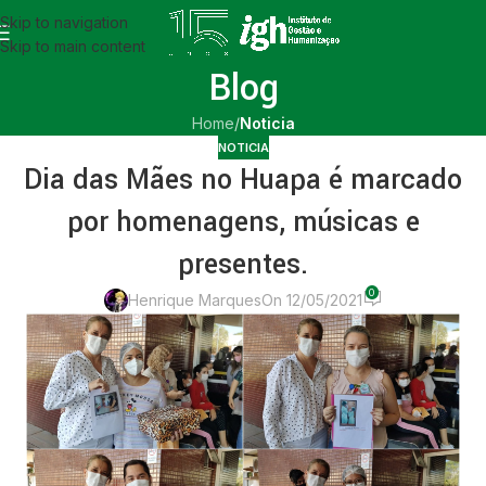
Skip to navigation
Skip to main content
Blog
Home
/
Noticia
NOTICIA
Dia das Mães no Huapa é marcado
por homenagens, músicas e
presentes.
0
Henrique Marques
On 12/05/2021