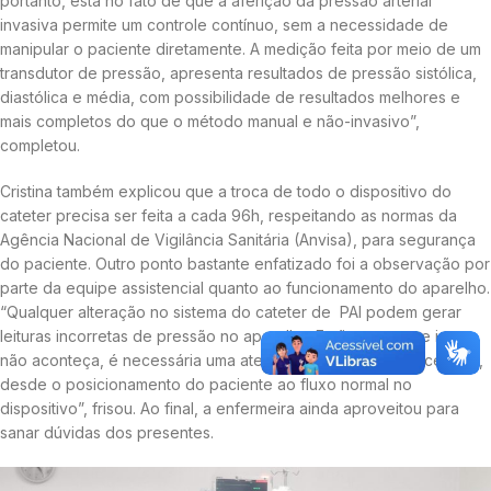
portanto, está no fato de que a aferição da pressão arterial
invasiva permite um controle contínuo, sem a necessidade de
manipular o paciente diretamente. A medição feita por meio de um
transdutor de pressão, apresenta resultados de pressão sistólica,
diastólica e média, com possibilidade de resultados melhores e
mais completos do que o método manual e não-invasivo”,
completou.
Cristina também explicou que a troca de todo o dispositivo do
cateter precisa ser feita a cada 96h, respeitando as normas da
Agência Nacional de Vigilância Sanitária (Anvisa), para segurança
do paciente. Outro ponto bastante enfatizado foi a observação por
parte da equipe assistencial quanto ao funcionamento do aparelho.
“Qualquer alteração no sistema do cateter de PAI podem gerar
leituras incorretas de pressão no aparelho. Então, para que isso
não aconteça, é necessária uma atenção extra em todo o cenário,
desde o posicionamento do paciente ao fluxo normal no
dispositivo”, frisou. Ao final, a enfermeira ainda aproveitou para
sanar dúvidas dos presentes.