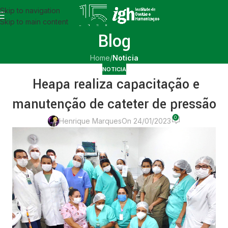
Skip to navigation
Skip to main content
Blog
Home
/
Noticia
NOTICIA
Heapa realiza capacitação e
manutenção de cateter de pressão
0
Henrique Marques
On 24/01/2023