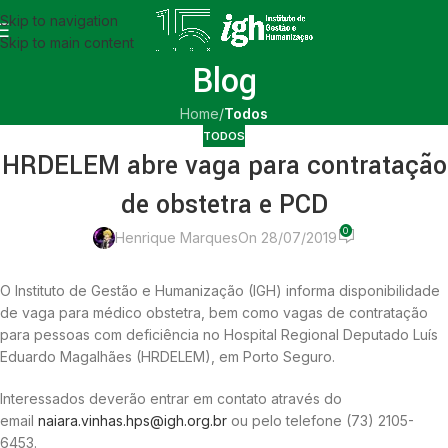
Skip to navigation
Skip to main content
Blog
Home
/
Todos
TODOS
HRDELEM abre vaga para contratação
de obstetra e PCD
0
Henrique Marques
On 28/07/2019
O Instituto de Gestão e Humanização (IGH) informa disponibilidade
de vaga para médico obstetra, bem como vagas de contratação
para pessoas com deficiência no Hospital Regional Deputado Luís
Eduardo Magalhães (HRDELEM), em Porto Seguro.
Interessados deverão entrar em contato através do
email
naiara.vinhas.hps@igh.org.br
ou pelo telefone (73) 2105-
6453.