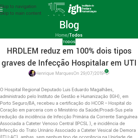
Skip to navigation
Skip to main content
Blog
Home
/
Todos
TODOS
HRDLEM reduz em 100% dois tipos
graves de Infecção Hospitalar em UTI
0
Henrique Marques
On 29/07/2019
O Hospital Regional Deputado Luis Eduardo Magalhães,
administrado pelo Instituto de Gestão e Humanização (IGH), em
Porto Seguro/BA, recebeu a certificação do HCOR – Hospital do
Coração em parceria com o Ministério da Saúde/Proadi-Sus pela
redução da incidência de Infecção Primária da Corrente Sanguínea
Associada a Cateter Venoso Central (IPCSL ), e incidência de
Infecção do Trato Urinário Associado a Cateter Vesical de Demora
(ITU-AC), ambas, sem nenhum tipo de ocorrência na Unidade de