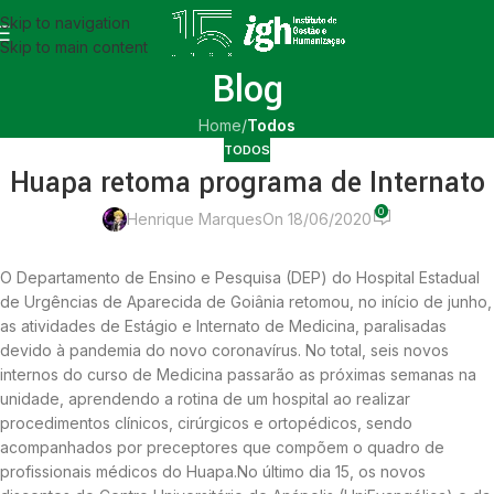
Skip to navigation
Skip to main content
Blog
Home
/
Todos
TODOS
Huapa retoma programa de Internato
0
Henrique Marques
On 18/06/2020
O Departamento de Ensino e Pesquisa (DEP) do Hospital Estadual
de Urgências de Aparecida de Goiânia retomou, no início de junho,
as atividades de Estágio e Internato de Medicina, paralisadas
devido à pandemia do novo coronavírus. No total, seis novos
internos do curso de Medicina passarão as próximas semanas na
unidade, aprendendo a rotina de um hospital ao realizar
procedimentos clínicos, cirúrgicos e ortopédicos, sendo
acompanhados por preceptores que compõem o quadro de
profissionais médicos do Huapa.No último dia 15, os novos