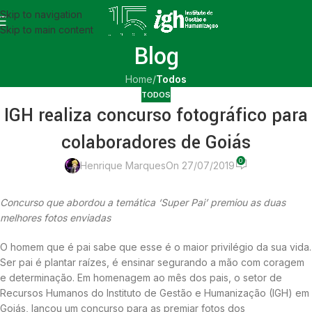
Skip to navigation
Skip to main content
Blog
Home
/
Todos
TODOS
IGH realiza concurso fotográfico para
colaboradores de Goiás
0
Henrique Marques
On 27/07/2019
Concurso que abordou a temática ‘Super Pai’ premiou as duas
melhores fotos enviadas
O homem que é pai sabe que esse é o maior privilégio da sua vida.
Ser pai é plantar raízes, é ensinar segurando a mão com coragem
e determinação. Em homenagem ao mês dos pais, o setor de
Recursos Humanos do Instituto de Gestão e Humanização (IGH) em
Goiás, lançou um concurso para as premiar fotos dos