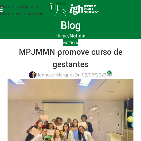
Skip to navigation
Skip to main content
Blog
Home
/
Noticia
NOTICIA
MPJMMN promove curso de
gestantes
0
Henrique Marques
On 02/06/2023