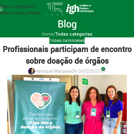
Skip to navigation
Skip to main content
Blog
Home
/
Todas categorias
TODAS CATEGORIAS
Profissionais participam de encontro
sobre doação de órgãos
0
Henrique Marques
On 04/12/2022