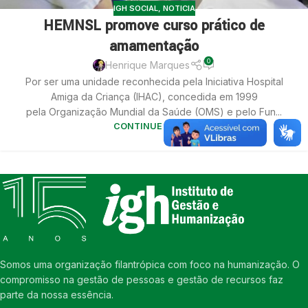
IGH SOCIAL
,
NOTICIA
HEMNSL promove curso prático de
amamentação
0
Henrique Marques
Por ser uma unidade reconhecida pela Iniciativa Hospital
Amiga da Criança (IHAC), concedida em 1999
pela Organização Mundial da Saúde (OMS) e pelo Fun...
CONTINUE LENDO
Somos uma organização filantrópica com foco na humanização. O
compromisso na gestão de pessoas e gestão de recursos faz
parte da nossa essência.