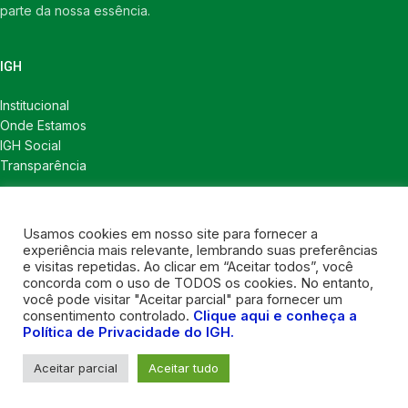
parte da nossa essência.
IGH
Institucional
Onde Estamos
IGH Social
Transparência
LINKS ÚTEIS
Usamos cookies em nosso site para fornecer a
Notícias
experiência mais relevante, lembrando suas preferências
Política de Privacidade
e visitas repetidas. Ao clicar em “Aceitar todos”, você
concorda com o uso de TODOS os cookies. No entanto,
CONTATOS
você pode visitar "Aceitar parcial" para fornecer um
consentimento controlado.
Clique aqui e conheça a
Política de Privacidade do IGH.
Contatos
Contatos para imprensa
Aceitar parcial
Aceitar tudo
Nosso instagram
2021 DESENVOLVIDO POR
LY CONSULT
. Todos os direitos reservados.