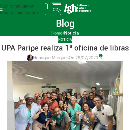
Skip to navigation
Skip to main content
Blog
Home
/
Noticia
NOTICIA
UPA Paripe realiza 1ª oficina de libras
0
Henrique Marques
On 26/07/2023