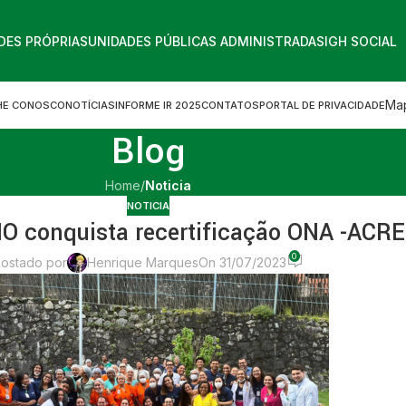
DES PRÓPRIAS
UNIDADES PÚBLICAS ADMINISTRADAS
IGH SOCIAL
Map
HE CONOSCO
NOTÍCIAS
INFORME IR 2025
CONTATOS
PORTAL DE PRIVACIDADE
Blog
Home
/
Noticia
NOTICIA
 conquista recertificação ONA -ACR
0
ostado por
Henrique Marques
On 31/07/2023