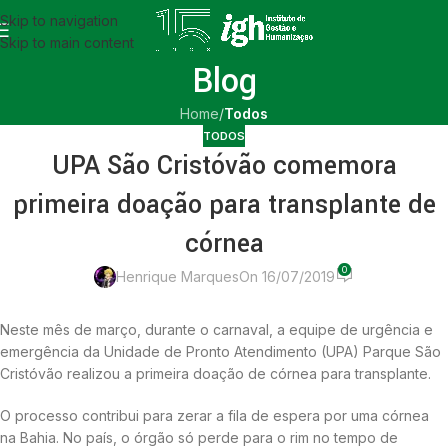
Skip to navigation
Skip to main content
Blog
Home
/
Todos
TODOS
UPA São Cristóvão comemora
primeira doação para transplante de
córnea
0
Henrique Marques
On 16/07/2019
Neste mês de março, durante o carnaval, a equipe de urgência e
emergência da Unidade de Pronto Atendimento (UPA) Parque São
Cristóvão realizou a primeira doação de córnea para transplante.
O processo contribui para zerar a fila de espera por uma córnea
na Bahia. No país, o órgão só perde para o rim no tempo de