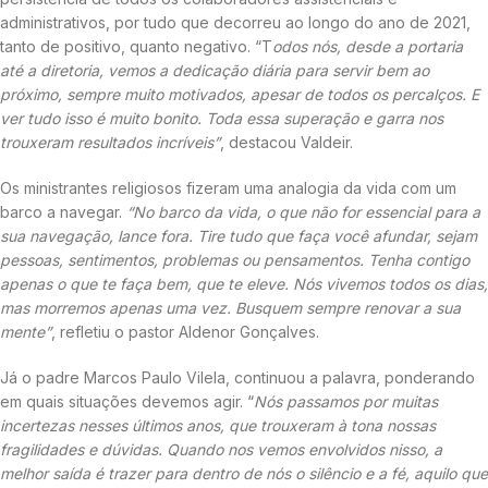
administrativos, por tudo que decorreu ao longo do ano de 2021,
tanto de positivo, quanto negativo. “T
odos nós, desde a portaria
até a diretoria, vemos a dedicação diária para servir bem ao
próximo, sempre muito motivados, apesar de todos os percalços. E
ver tudo isso é muito bonito. Toda essa superação e garra nos
trouxeram resultados incríveis”
, destacou Valdeir.
Os ministrantes religiosos fizeram uma analogia da vida com um
barco a navegar.
“No barco da vida, o que não for essencial para a
sua navegação, lance fora. Tire tudo que faça você afundar, sejam
pessoas, sentimentos, problemas ou pensamentos. Tenha contigo
apenas o que te faça bem, que te eleve. Nós vivemos todos os dias,
mas morremos apenas uma vez. Busquem sempre renovar a sua
mente”
, refletiu o pastor Aldenor Gonçalves.
Já o padre Marcos Paulo Vilela, continuou a palavra, ponderando
em quais situações devemos agir. “
Nós passamos por muitas
incertezas nesses últimos anos, que trouxeram à tona nossas
fragilidades e dúvidas. Quando nos vemos envolvidos nisso, a
melhor saída é trazer para dentro de nós o silêncio e a fé, aquilo que