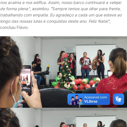
nos acalma e nos edifica. Assim, nosso barco continuará a velejar
de forma plena”
, assimilou. “S
empre temos que olhar para frente,
trabalhando com empatia. Eu agradeço a cada um que esteve ao
longo das nossas lutas e conquistas deste ano. Feliz Natal”
,
concluiu Flávio.