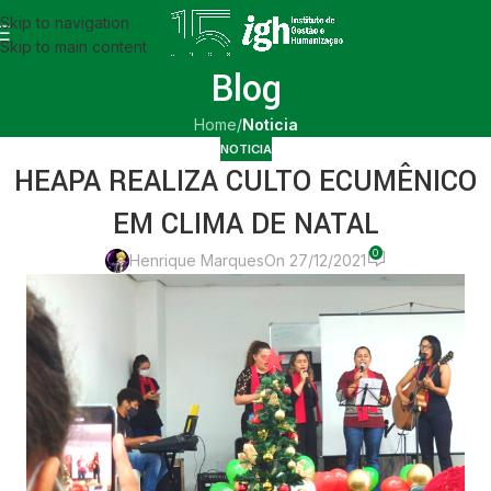
Skip to navigation
Skip to main content
Blog
Home
/
Noticia
NOTICIA
HEAPA REALIZA CULTO ECUMÊNICO
EM CLIMA DE NATAL
0
Henrique Marques
On 27/12/2021