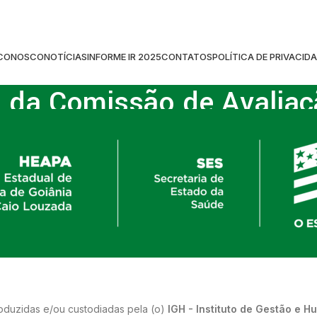
 CONOSCO
NOTÍCIAS
INFORME IR 2025
CONTATOS
POLÍTICA DE PRIVACID
o da Comissão de Avalia
Home
/
Relatório da Comissão de Avaliação
oduzidas e/ou custodiadas pela (o)
IGH - Instituto de Gestão e 