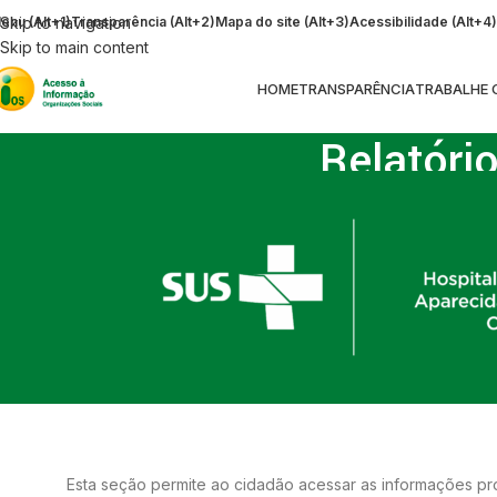
enu (Alt+1)
Skip to navigation
Transparência (Alt+2)
Mapa do site (Alt+3)
Acessibilidade (Alt+4)
Skip to main content
HOME
TRANSPARÊNCIA
TRABALHE
Relatóri
Esta seção permite ao cidadão acessar as informações pr