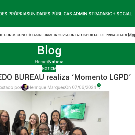
DES PRÓPRIAS
UNIDADES PÚBLICAS ADMINISTRADAS
IGH SOCIAL
Map
HE CONOSCO
NOTÍCIAS
INFORME IR 2025
CONTATOS
PORTAL DE PRIVACIDADE
Blog
Home
/
Noticia
NOTICIA
EDO BUREAU realiza ‘Momento LGPD’
0
ostado por
Henrique Marques
On 07/06/2024