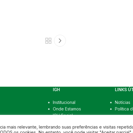
IGH
LINKS Ú
Institucional
Notícias
Onde Estamos
Política 
IGH Social
Transparência
a mais relevante, lembrando suas preferências e visitas repetid
ODOS os cookies. No entanto, você pode visitar "Aceitar parcial"