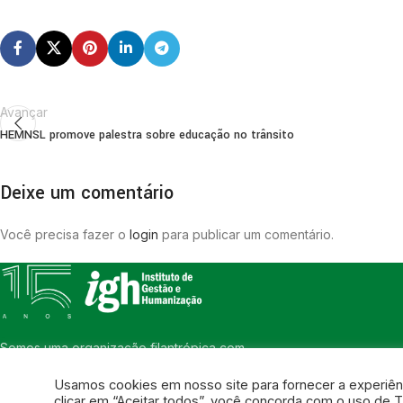
Avançar
HEMNSL promove palestra sobre educação no trânsito
Deixe um comentário
Você precisa fazer o
login
para publicar um comentário.
Somos uma organização filantrópica com
foco na humanização. O compromisso na
Usamos cookies em nosso site para fornecer a experiênci
gestão de pessoas e gestão de recursos
clicar em “Aceitar todos”, você concorda com o uso de T