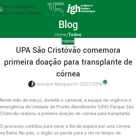
Skip to navigation
Skip to main content
Blog
Home
/
Todos
TODOS
UPA São Cristóvão comemora
primeira doação para transplante de
córnea
0
Henrique Marques
On 29/07/2019
Neste mês de março, durante o carnaval, a equipe de urgência e
emergência da Unidade de Pronto Atendimento (UPA) Parque São
Cristóvão realizou a primeira doação de córnea para transplante.
O processo contribui para zerar a fila de espera por uma córnea
na Bahia. No país, o órgão só perde para o rim no tempo de