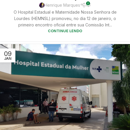
0
Henrique Marques
O Hospital Estadual e Maternidade Nossa Senhora de
Lourdes (HEMNSL) promoveu, no dia 12 de janeiro, o
primeiro encontro oficial entre sua Comissão Int...
CONTINUE LENDO
09
JAN