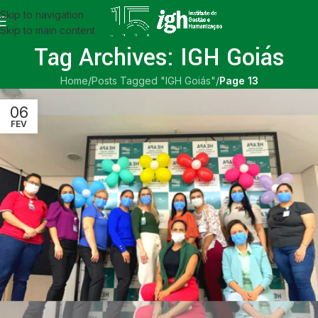
Skip to navigation
Skip to main content
Tag Archives: IGH Goiás
Home
/
Posts Tagged "IGH Goiás"
/
Page 13
06
FEV