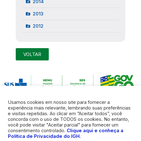
2014
2013
2012
VOLTAR
Usamos cookies em nosso site para fornecer a
experiência mais relevante, lembrando suas preferências
e visitas repetidas. Ao clicar em “Aceitar todos”, você
concorda com o uso de TODOS os cookies. No entanto,
você pode visitar "Aceitar parcial" para fornecer um
Endereço:
Rua R7 S/N, Setor Coimbra | Goiânia – Goiás | CEP:
consentimento controlado.
Clique aqui e conheça a
74.125-120
Política de Privacidade do IGH.
Telefones:
(62) 3956-2919
/
(62) 3956-2920